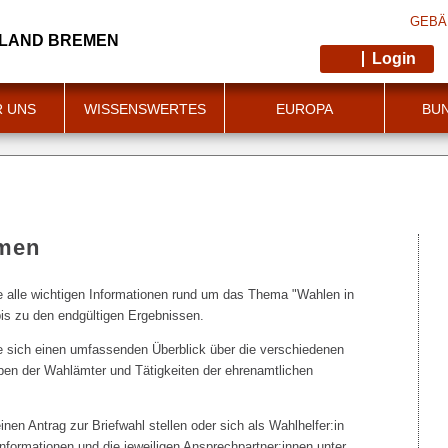
GEBÄ
 LAND BREMEN
Login
R UNS
WISSENSWERTES
EUROPA
BU
mmen
e alle wichtigen Informationen rund um das Thema "Wahlen in
is zu den endgültigen Ergebnissen.
 sich einen umfassenden Überblick über die verschiedenen
ben der Wahlämter und Tätigkeiten der ehrenamtlichen
nen Antrag zur Briefwahl stellen oder sich als Wahlhelfer:in
nformationen und die jeweiligen Ansprechpartner:innen unter